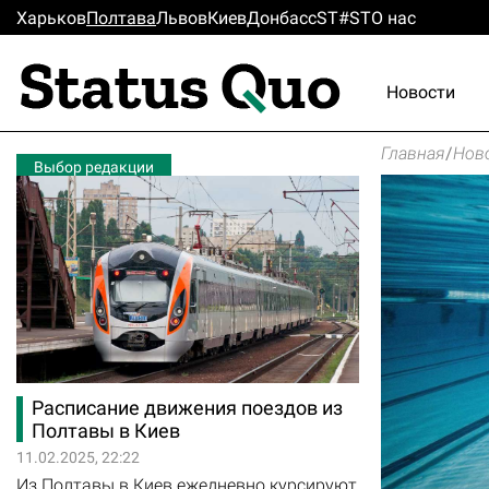
Харьков
Полтава
Львов
Киев
Донбасс
ST#ST
О нас
Новости
Главная
/
Нов
Выбор редакции
Расписание движения поездов из
Полтавы в Киев
11.02.2025, 22:22
Из Полтавы в Киев ежедневно курсируют