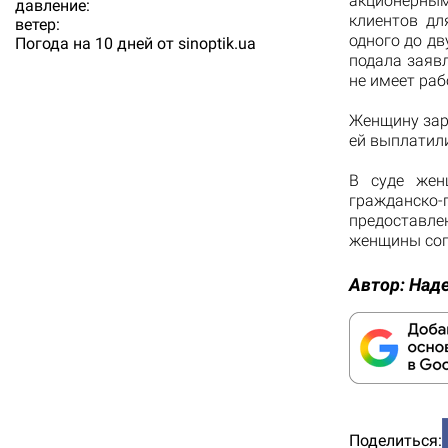
акционерным
давление:
клиентов дл
ветер:
одного до дв
Погода на 10 дней от
sinoptik.ua
подала заяв
не имеет раб
Женщину заре
ей выплатили
В суде жен
гражданско
предоставлен
женщины согл
Автор:
Над
Поделиться: