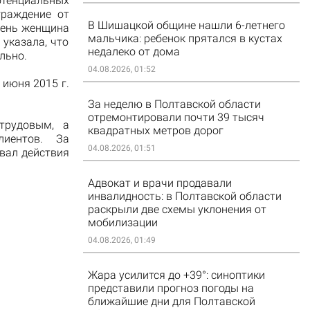
отенциальных
граждение от
В Шишацкой общине нашли 6-летнего
 день женщина
мальчика: ребенок прятался в кустах
указала, что
недалеко от дома
ельно.
04.08.2026, 01:52
 июня 2015 г.
За неделю в Полтавской области
отремонтировали почти 39 тысяч
трудовым, а
квадратных метров дорог
лиентов. За
04.08.2026, 01:51
овал действия
Адвокат и врачи продавали
инвалидность: в Полтавской области
раскрыли две схемы уклонения от
мобилизации
04.08.2026, 01:49
Жара усилится до +39°: синоптики
представили прогноз погоды на
ближайшие дни для Полтавской