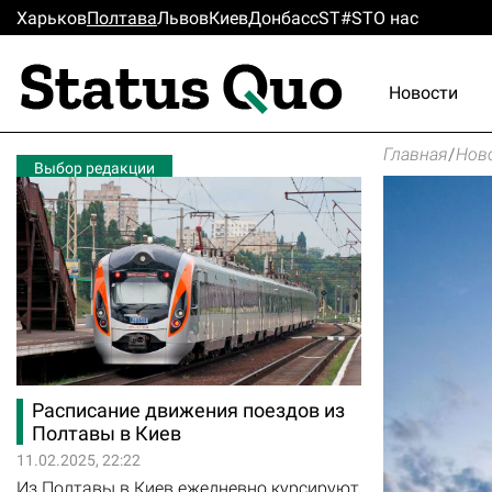
Харьков
Полтава
Львов
Киев
Донбасс
ST#ST
О нас
Новости
Главная
/
Нов
Выбор редакции
Расписание движения поездов из
Полтавы в Киев
11.02.2025, 22:22
Из Полтавы в Киев ежедневно курсируют