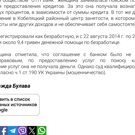
 обществом "ОТП Банк": женщина занималась поиском п
я предоставления кредитов. За это она получала возна
ух процентов, в зависимости от суммы кредита. В тот же
ление в Кобеляцкий районный центр занятости, в котором 
оты или других доходов и не обеспечивает себя самостоят
гистрировали как безработную, и с 22 августа 2014 г. по 2
 около 9,4 гривен денежной помощи по безработице.
щина отметила, что соглашение с банком было не 
-правовым, по предоставлению услуг по поиску к
ие услуг она не получала деньги. Однако суд квалифицир
асно ч.1 ст.190 УК Украины (мошенничество).
ежда Булава