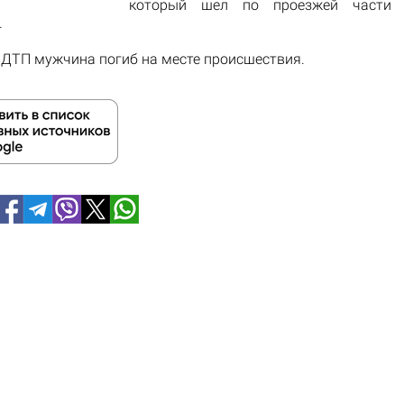
который шел
по
проезжей
части
.
е ДТП
мужчина
погиб
на месте происшествия.