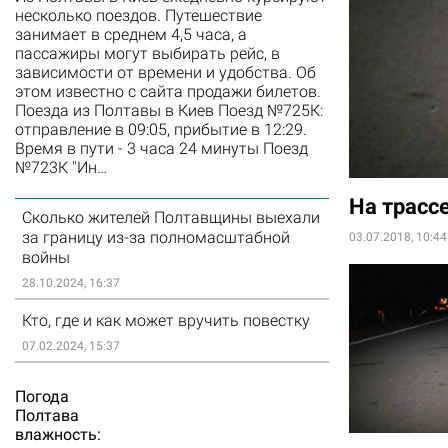
несколько поездов. Путешествие
занимает в среднем 4,5 часа, а
пассажиры могут выбирать рейс, в
зависимости от времени и удобства. Об
этом известно с сайта продажи билетов.
Поезда из Полтавы в Киев Поезд №725К:
отправление в 09:05, прибытие в 12:29.
Время в пути - 3 часа 24 минуты Поезд
№723К "Ин…
На трасс
Сколько жителей Полтавщины выехали
за границу из-за полномасштабной
03.07.2018, 10:44
войны
28.10.2024, 16:37
Кто, где и как может вручить повестку
07.02.2024, 15:37
Погода
Полтава
влажность: