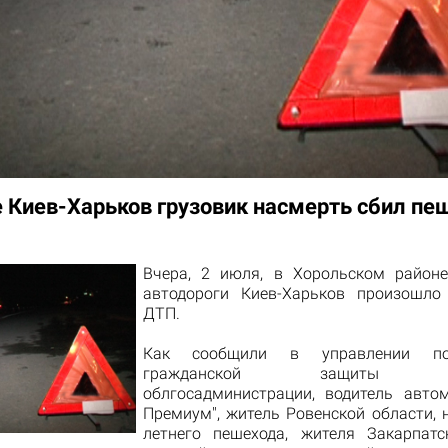
е Киев-Харьков грузовик насмерть сбил пе
Вчера, 2 июля,
в
Хорольском
район
автодороги
Киев-Харьков произошло
ДТП.
Как
сообщили
в управлении по
гражданской защиты По
облгосадминистрации,
водитель
авто
Премиум
",
житель
Ровенской
области
, 
летнего пешехода
,
жителя
Закарпатс