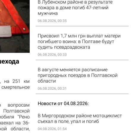
В Лубенском районе в результате
пожара в доме погиб 47-летний
мужчина
06.08.2026, 00:35
Присвоил 1,7 млн грн выплат матери
погибшего воина: в Полтаве будут
судить псевдоадвоката
06.08.2026, 00:33
шехода
В августе меняется расписание
пригородных поездов в Полтавской
области
е
,
на 251
км
 смертельное
06.08.2026, 00:31
Новости от 04.08.2026
 вопросам
лтавской
В Миргородском районе мотоциклист
мобиля "
Рено
съехал в поле, упал и погиб
наехал
на 36-
кой
области
,
04.08.2026, 01:54