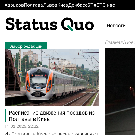
Харьков
Полтава
Львов
Киев
Донбасс
ST#ST
О нас
Новости
Главная
/
Нов
Выбор редакции
Расписание движения поездов из
Полтавы в Киев
11.02.2025, 22:22
Из Полтавы в Киев ежедневно курсируют