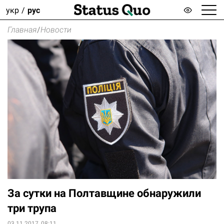
укр
рус
Главная
/
Новости
За сутки на Полтавщине обнаружили
три трупа
03.11.2017, 08:11