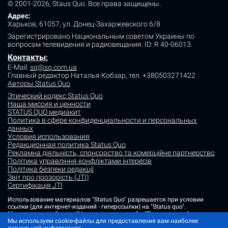
© 2001-2026, Staus Quo. Все права защищены.
Адрес:
Харьков, 61057, ул. Донец-Захаржевского 6/8
Зарегистрировано Национальным советом Украины по
вопросам телевидения и радиовещания.
ID: R 40-06013.
Контакты
:
E-Mail:
sq@sq.com.ua
Главный редактор Наталья Кобзар,
тел. +380503271422
Авторы Status Quo
Этический кодекс Status Quo
Наша миссия и ценности
STATUS QUO медиакит
Политика в сфере конфиденциальности и персональных
данных
Условия использования
Редакционная политика Status Quo
Рекламна діяльність, спонсорство та комерційне партнерство
Політика управління конфліктами інтересів
Політика безпеки редакції
Звіт про прозорість (JTI)
Сертифікація JTI
Использование материалов "Status Quo" разрешается при условии
ссылки (для интернет-изданий - гиперссылки) на "Status quo".
Материалы в рубриках "Новости партнеров" и "Пресс-релизы"
Мы используем cookie-файлы для предоставления вам наиболее
размещаются на правах рекламы или в рамках некоммерческого