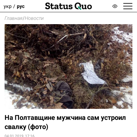
укр
рус
Главная
/
Новости
На Полтавщине мужчина сам устроил
свалку (фото)
04.01.2019, 17:16