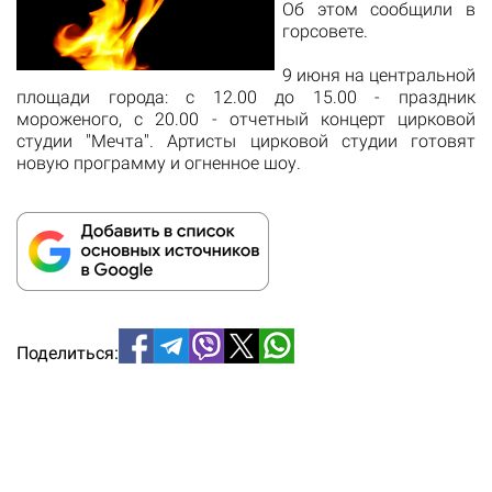
Об этом сообщили в
горсовете.
9 июня на
центральной
площади
города
: с
12.00 до 15.00
- праздник
мороженого
,
с
20.00 -
отчетный
концерт
цирковой
студии "
Мечта
"
.
А
ртисты
цирковой
студии
готовят
новую
программу
и
огненное шоу
.
Поделиться: