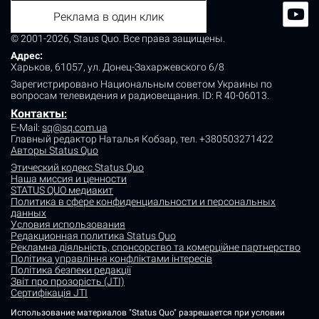
Реклама в один клик
© 2001-2026, Staus Quo. Все права защищены.
Адрес:
Харьков, 61057, ул. Донец-Захаржевского 6/8
Зарегистрировано Национальным советом Украины по
вопросам телевидения и радиовещания.
ID: R 40-06013.
Контакты
:
E-Mail:
sq@sq.com.ua
Главный редактор Наталья Кобзар,
тел. +380503271422
Авторы Status Quo
Этический кодекс Status Quo
Наша миссия и ценности
STATUS QUO медиакит
Политика в сфере конфиденциальности и персональных
данных
Условия использования
Редакционная политика Status Quo
Рекламна діяльність, спонсорство та комерційне партнерство
Політика управління конфліктами інтересів
Політика безпеки редакції
Звіт про прозорість (JTI)
Сертифікація JTI
Использование материалов "Status Quo" разрешается при условии