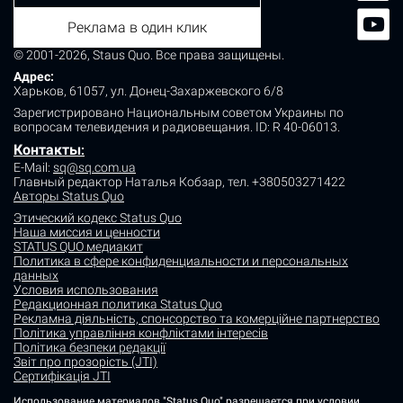
Реклама в один клик
© 2001-2026, Staus Quo. Все права защищены.
Адрес:
Харьков, 61057, ул. Донец-Захаржевского 6/8
Зарегистрировано Национальным советом Украины по
вопросам телевидения и радиовещания.
ID: R 40-06013.
Контакты
:
E-Mail:
sq@sq.com.ua
Главный редактор Наталья Кобзар,
тел. +380503271422
Авторы Status Quo
Этический кодекс Status Quo
Наша миссия и ценности
STATUS QUO медиакит
Политика в сфере конфиденциальности и персональных
данных
Условия использования
Редакционная политика Status Quo
Рекламна діяльність, спонсорство та комерційне партнерство
Політика управління конфліктами інтересів
Політика безпеки редакції
Звіт про прозорість (JTI)
Сертифікація JTI
Использование материалов "Status Quo" разрешается при условии