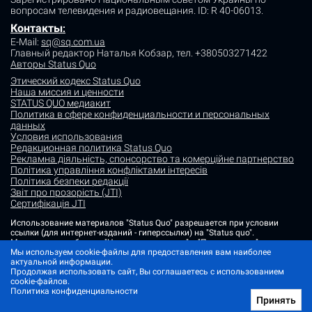
вопросам телевидения и радиовещания.
ID: R 40-06013.
Контакты
:
E-Mail:
sq@sq.com.ua
Главный редактор Наталья Кобзар,
тел. +380503271422
Авторы Status Quo
Этический кодекс Status Quo
Наша миссия и ценности
STATUS QUO медиакит
Политика в сфере конфиденциальности и персональных
данных
Условия использования
Редакционная политика Status Quo
Рекламна діяльність, спонсорство та комерційне партнерство
Політика управління конфліктами інтересів
Політика безпеки редакції
Звіт про прозорість (JTI)
Сертифікація JTI
Использование материалов "Status Quo" разрешается при условии
ссылки (для интернет-изданий - гиперссылки) на "Status quo".
Материалы в рубриках "Новости партнеров" и "Пресс-релизы"
размещаются на правах рекламы или в рамках некоммерческого
Мы используем cookie-файлы для предоставления вам наиболее
партнерства.
актуальной информации.
Продолжая использовать сайт, Вы соглашаетесь с использованием
Изображения, содержащие метку "Status Quo" или не содержащие
cookie-файлов.
информации об источнике фото, являются иллюстративными либо
Политика конфиденциальности
сгенерированными ИИ
Принять