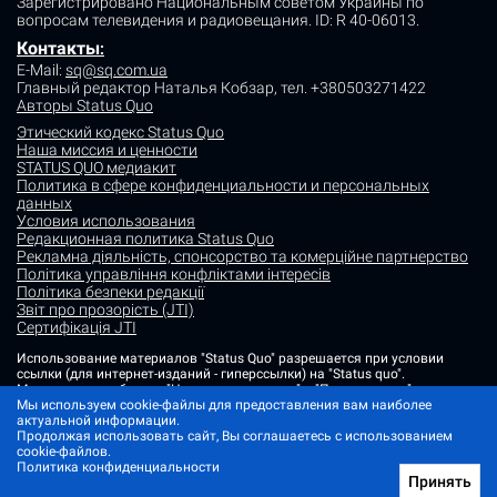
Зарегистрировано Национальным советом Украины по
вопросам телевидения и радиовещания.
ID: R 40-06013.
Контакты
:
E-Mail:
sq@sq.com.ua
Главный редактор Наталья Кобзар,
тел. +380503271422
Авторы Status Quo
Этический кодекс Status Quo
Наша миссия и ценности
STATUS QUO медиакит
Политика в сфере конфиденциальности и персональных
данных
Условия использования
Редакционная политика Status Quo
Рекламна діяльність, спонсорство та комерційне партнерство
Політика управління конфліктами інтересів
Політика безпеки редакції
Звіт про прозорість (JTI)
Сертифікація JTI
Использование материалов "Status Quo" разрешается при условии
ссылки (для интернет-изданий - гиперссылки) на "Status quo".
Материалы в рубриках "Новости партнеров" и "Пресс-релизы"
размещаются на правах рекламы или в рамках некоммерческого
Мы используем cookie-файлы для предоставления вам наиболее
партнерства.
актуальной информации.
Продолжая использовать сайт, Вы соглашаетесь с использованием
Изображения, содержащие метку "Status Quo" или не содержащие
cookie-файлов.
информации об источнике фото, являются иллюстративными либо
Политика конфиденциальности
сгенерированными ИИ
Принять