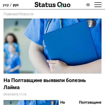
укр
рус
Главная
/
Новости
На Полтавщине выявили болезнь
Лайма
09.04.2019, 11:16
На Полтавщине