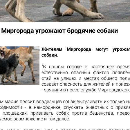
Миргорода угрожают бродячие собаки
Жителям Миргорода могут угрожа
собаки
.
"В нашем городе в настоящее время
естественно опасный фактор появле
стай на улицах и местах общего поль
создает опасность для жителей и приез
- заявили в пресс-службе Миргородского
им мэрия просит владельцев собак выгуливать их только на
ходимости - в наморднике, спускать животных с привя
 площадках, прививать собак против бешенства, пред
уемое размножение и так далее.