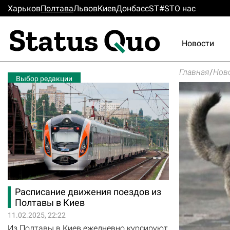
Харьков
Полтава
Львов
Киев
Донбасс
ST#ST
О нас
Новости
Главная
/
Нов
Выбор редакции
Расписание движения поездов из
Полтавы в Киев
11.02.2025, 22:22
Из Полтавы в Киев ежедневно курсируют