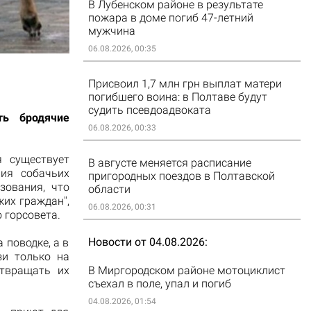
В Лубенском районе в результате
пожара в доме погиб 47-летний
мужчина
06.08.2026, 00:35
Присвоил 1,7 млн грн выплат матери
погибшего воина: в Полтаве будут
судить псевдоадвоката
ть бродячие
06.08.2026, 00:33
 существует
В августе меняется расписание
ния собачьих
пригородных поездов в Полтавской
зования, что
области
жих граждан",
06.08.2026, 00:31
 горсовета.
Новости от 04.08.2026
 поводке, а в
зи только на
отвращать их
В Миргородском районе мотоциклист
съехал в поле, упал и погиб
04.08.2026, 01:54