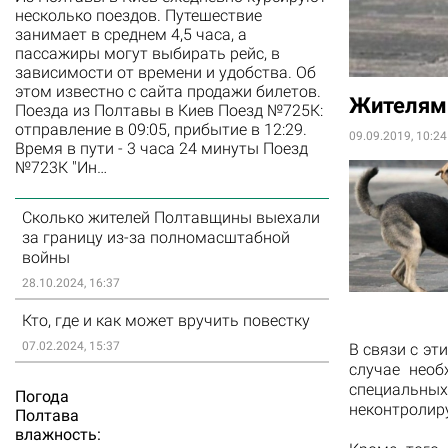
несколько поездов. Путешествие
занимает в среднем 4,5 часа, а
пассажиры могут выбирать рейс, в
зависимости от времени и удобства. Об
этом известно с сайта продажи билетов.
Жителям 
Поезда из Полтавы в Киев Поезд №725К:
отправление в 09:05, прибытие в 12:29.
09.09.2019, 10:24
Время в пути - 3 часа 24 минуты Поезд
№723К "Ин…
Сколько жителей Полтавщины выехали
за границу из-за полномасштабной
войны
28.10.2024, 16:37
Кто, где и как может вручить повестку
07.02.2024, 15:37
В связи с эт
случае необ
специальных
Погода
неконтролир
Полтава
влажность: