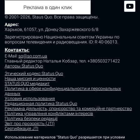
Реклама в один клик
© 2001-2026, Staus Quo. Все права защищены.
Адрес:
Харьков, 61057, ул. Донец-Захаржевского 6/8
Зарегистрировано Национальным советом Украины по
вопросам телевидения и радиовещания.
ID: R 40-06013.
Контакты
:
E-Mail:
sq@sq.com.ua
Главный редактор Наталья Кобзар,
тел. +380503271422
Авторы Status Quo
Этический кодекс Status Quo
Наша миссия и ценности
STATUS QUO медиакит
Политика в сфере конфиденциальности и персональных
данных
Условия использования
Редакционная политика Status Quo
Рекламна діяльність, спонсорство та комерційне партнерство
Політика управління конфліктами інтересів
Політика безпеки редакції
Звіт про прозорість (JTI)
Сертифікація JTI
Использование материалов "Status Quo" разрешается при условии