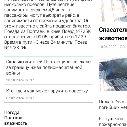
несколько поездов. Путешествие
занимает в среднем 4,5 часа, а
пассажиры могут выбирать рейс, в
зависимости от времени и удобства. Об
этом известно с сайта продажи билетов.
Спасател
Поезда из Полтавы в Киев Поезд №725К:
отправление в 09:05, прибытие в 12:29.
животно
Время в пути - 3 часа 24 минуты Поезд
10.06.2020, 17:01
№723К "Ин…
Сколько жителей Полтавщины выехали
за границу из-за полномасштабной
войны
28.10.2024, 16:37
Кто, где и как может вручить повестку
07.02.2024, 15:37
Пожар был л
погибших нет
Погода
Полтава
К тушению 
влажность:
пожарно-спас