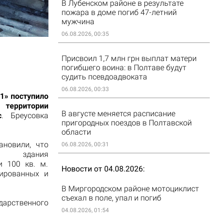
В Лубенском районе в результате
пожара в доме погиб 47-летний
мужчина
06.08.2026, 00:35
Присвоил 1,7 млн грн выплат матери
погибшего воина: в Полтаве будут
судить псевдоадвоката
06.08.2026, 00:33
01» поступило
 территории
В августе меняется расписание
с
. Бреусовка
пригородных поездов в Полтавской
области
ановили, что
06.08.2026, 00:31
ля здания
 100 кв. м.
Новости от 04.08.2026
мированных и
В Миргородском районе мотоциклист
съехал в поле, упал и погиб
арственного
04.08.2026, 01:54