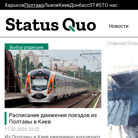
Харьков
Полтава
Львов
Киев
Донбасс
ST#ST
О нас
Новости
Главная
/
Нов
Выбор редакции
Расписание движения поездов из
Полтавы в Киев
11.02.2025, 22:22
Из Полтавы в Киев ежедневно курсируют