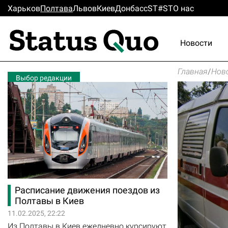
Харьков
Полтава
Львов
Киев
Донбасс
ST#ST
О нас
Новости
Главная
/
Нов
Выбор редакции
Расписание движения поездов из
Полтавы в Киев
11.02.2025, 22:22
Из Полтавы в Киев ежедневно курсируют