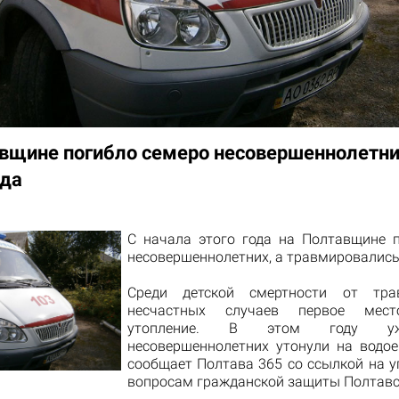
вщине погибло семеро несовершеннолетних
ода
С начала этого года на Полтавщине 
несовершеннолетних, а травмировались 
Среди детской смертности от тр
несчастных случаев первое мест
утопление.
В этом году уж
несовершеннолетних утонули на водое
сообщает
Полтава 365
со ссылкой на у
вопросам гражданской защиты Полтавс