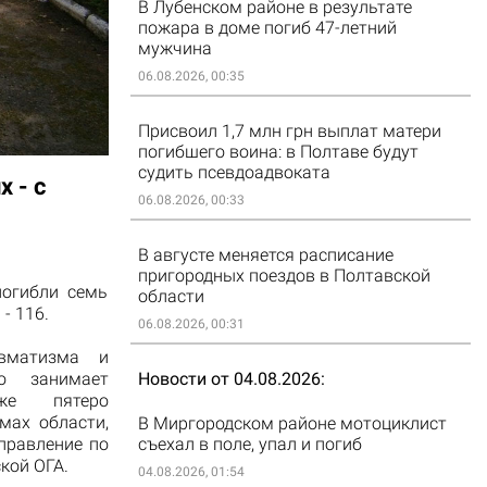
В Лубенском районе в результате
пожара в доме погиб 47-летний
мужчина
06.08.2026, 00:35
Присвоил 1,7 млн грн выплат матери
погибшего воина: в Полтаве будут
судить псевдоадвоката
 - с
06.08.2026, 00:33
В августе меняется расписание
пригородных поездов в Полтавской
погибли семь
области
- 116.
06.08.2026, 00:31
авматизма и
Новости от 04.08.2026
о занимает
е пятеро
мах области,
В Миргородском районе мотоциклист
съехал в поле, упал и погиб
правление по
кой ОГА.
04.08.2026, 01:54