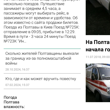
несколько поездов. Путешествие
занимает в среднем 4,5 часа, а
пассажиры могут выбирать рейс, в
зависимости от времени и удобства. Об
этом известно с сайта продажи билетов.
Поезда из Полтавы в Киев Поезд №725К:
отправление в 09:05, прибытие в 12:29.
Время в пути - 3 часа 24 минуты Поезд
№723К "Ин…
На Полта
начала г
Сколько жителей Полтавщины выехали
11.07.2018, 09:00
за границу из-за полномасштабной
войны
28.10.2024, 16:37
Кто, где и как может вручить повестку
07.02.2024, 15:37
Погода
Полтава
влажность: