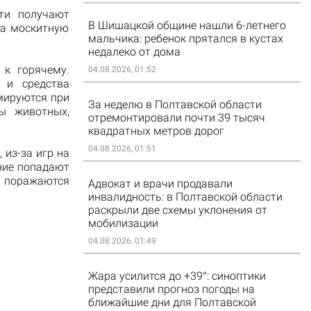
ти получают
В Шишацкой общине нашли 6-летнего
на москитную
мальчика: ребенок прятался в кустах
недалеко от дома
 к горячему.
04.08.2026, 01:52
 и средства
мируются при
За неделю в Полтавской области
сы животных,
отремонтировали почти 39 тысяч
квадратных метров дорог
04.08.2026, 01:51
из-за игр на
ние попадают
поражаются
Адвокат и врачи продавали
инвалидность: в Полтавской области
раскрыли две схемы уклонения от
мобилизации
04.08.2026, 01:49
Жара усилится до +39°: синоптики
представили прогноз погоды на
ближайшие дни для Полтавской