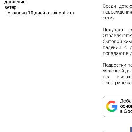
давление:
Среди детс
ветер:
повреждения
Погода на 10 дней от
sinoptik.ua
сетку.
Получают ож
Отравляютс
бытовой хим
падении с д
попадают в 
Подростки п
железной до
под высок
электрическ