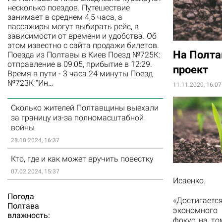
несколько поездов. Путешествие
занимает в среднем 4,5 часа, а
пассажиры могут выбирать рейс, в
зависимости от времени и удобства. Об
этом известно с сайта продажи билетов.
На Полта
Поезда из Полтавы в Киев Поезд №725К:
отправление в 09:05, прибытие в 12:29.
проект
Время в пути - 3 часа 24 минуты Поезд
№723К "Ин…
11.11.2020, 16:07
Сколько жителей Полтавщины выехали
за границу из-за полномасштабной
войны
28.10.2024, 16:37
Кто, где и как может вручить повестку
07.02.2024, 15:37
Исаенко.
Погода
«Достигаетс
Полтава
экономного 
влажность:
фокус на то