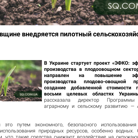
вщине внедряется пилотный сельскохозяй
В Украине стартует проект «ЭФКО: э
производства в плодоовощном секто
направлен на повышение эффе
производства плодово-овощной п
создание добавленной стоимости 
восьми целевых областях Украин
рассказала директор Программ
аграрному и сельскому развитию — 
я это путем экономного, безопасного использования
использования природных ресурсов, особенно водных.
м, что такие средства снижают воздействие на окружаю