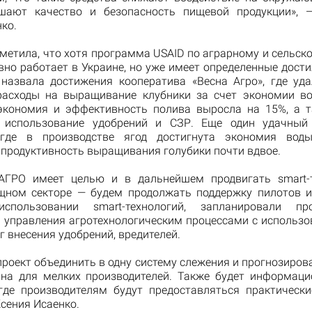
шают качество и безопасность пищевой продукции», —
ко.
тметила, что хотя программа USAID по аграрному и сельск
вно работает в Украине, но уже имеет определенные дости
 назвала достижения кооператива «Весна Агро», где уд
асходы на выращивание клубники за счет экономии в
экономия и эффективность полива выросла на 15%, а 
ь использование удобрений и СЗР. Еще один удачный
, где в производстве ягод достигнута экономия во
продуктивность выращивания голубики почти вдвое.
АГРО имеет целью и в дальнейшем продвигать smart-т
щном секторе — будем продолжать поддержку пилотов 
пользовании smart-технологий, запланировали п
 управления агротехнологическим процессами с использо
 внесения удобрений, вредителей.
роект объединить в одну систему слежения и прогнозиров
пна для мелких производителей. Также будет информаци
где производителям будут предоставляться практически
сения Исаенко.