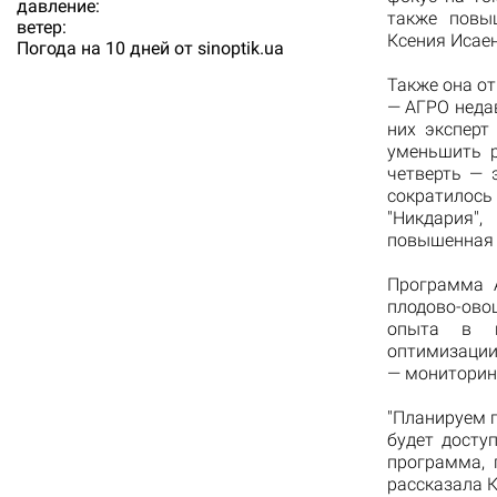
давление:
также повы
ветер:
Ксения Исаен
Погода на 10 дней от
sinoptik.ua
Также она о
— АГРО неда
них эксперт
уменьшить р
четверть — 
сократилос
"Никдария"
повышенная 
Программа 
плодово-ово
опыта в ис
оптимизации
— мониторинг
"Планируем п
будет досту
программа, 
рассказала К