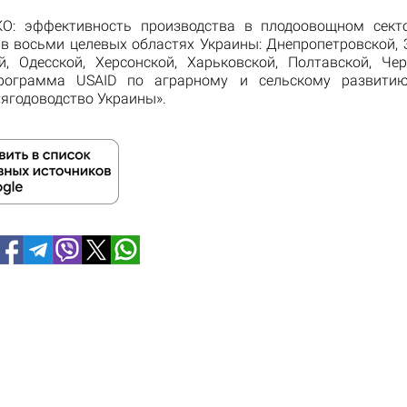
О: эффективность производства в плодоовощном сект
 в восьми целевых областях Украины: Днепропетровской, 
й, Одесской, Херсонской, Харьковской, Полтавской, Чер
рограмма USAID по аграрному и сельскому развит
«ягодоводство Украины».