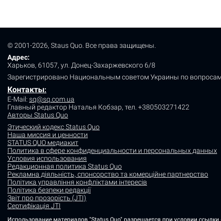
© 2001-2026, Staus Quo. Все права защищены.
Адрес:
Харьков, 61057, ул. Донец-Захаржевского 6/8
Зарегистрировано Национальным советом Украины по вопросам
Контакты
:
E-Mail:
sq@sq.com.ua
Главный редактор Наталья Кобзар,
тел. +380503271422
Авторы Status Quo
Этический кодекс Status Quo
Наша миссия и ценности
STATUS QUO медиакит
Политика в сфере конфиденциальности и персональных данных
Условия использования
Редакционная политика Status Quo
Рекламна діяльність, спонсорство та комерційне партнерство
Політика управління конфліктами інтересів
Політика безпеки редакції
Звіт про прозорість (JTI)
Сертифікація JTI
Использование материалов "Status Quo" разрешается при условии ссылки (д