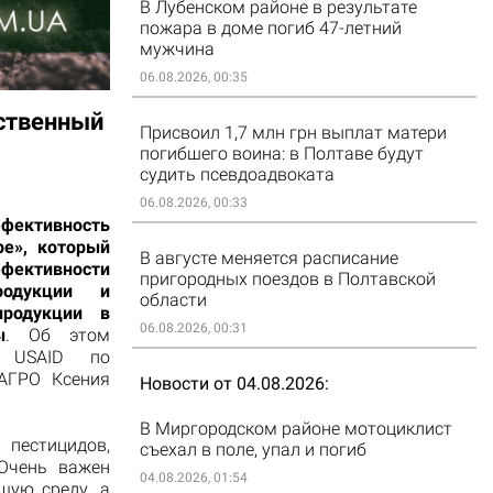
В Лубенском районе в результате
пожара в доме погиб 47-летний
мужчина
06.08.2026, 00:35
ственный
Присвоил 1,7 млн грн выплат матери
погибшего воина: в Полтаве будут
судить псевдоадвоката
06.08.2026, 00:33
ффективность
ре», который
В августе меняется расписание
ктивности
пригородных поездов в Полтавской
родукции и
области
продукции в
06.08.2026, 00:31
ы
. Об этом
ы USAID по
АГРО Ксения
Новости от 04.08.2026
В Миргородском районе мотоциклист
 пестицидов,
съехал в поле, упал и погиб
 Очень важен
04.08.2026, 01:54
щую среду, а