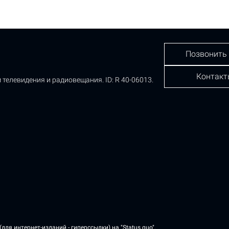
Позвонить
Контакт
 телевидения и радиовещания.
ID: R 40-06013.
ля интернет-изданий - гиперссылки) на "Status quo".