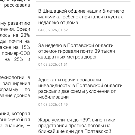
 рассказала
В Шишацкой общине нашли 6-летнего
мальчика: ребенок прятался в кустах
недалеко от дома
ому развитию
жения. Среди
04.08.2026, 01:52
алось на 28%
оды почти на
За неделю в Полтавской области
также на 15%
отремонтировали почти 39 тысяч
 пример-ООО
квадратных метров дорог
ды на 25% и
04.08.2026, 01:51
ехнологии в
Адвокат и врачи продавали
и расширения
инвалидность: в Полтавской области
рограмму по
раскрыли две схемы уклонения от
вание дронов
мобилизации
04.08.2026, 01:49
ания, которая
онно-учебная
Жара усилится до +39°: синоптики
представили прогноз погоды на
е знания», —
ближайшие дни для Полтавской