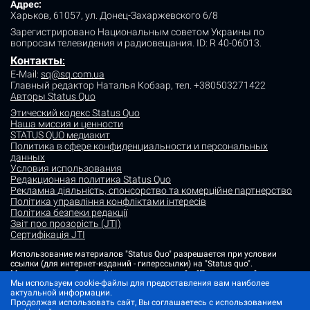
Адрес:
Харьков, 61057, ул. Донец-Захаржевского 6/8
Зарегистрировано Национальным советом Украины по
вопросам телевидения и радиовещания.
ID: R 40-06013.
Контакты
:
E-Mail:
sq@sq.com.ua
Главный редактор Наталья Кобзар,
тел. +380503271422
Авторы Status Quo
Этический кодекс Status Quo
Наша миссия и ценности
STATUS QUO медиакит
Политика в сфере конфиденциальности и персональных
данных
Условия использования
Редакционная политика Status Quo
Рекламна діяльність, спонсорство та комерційне партнерство
Політика управління конфліктами інтересів
Політика безпеки редакції
Звіт про прозорість (JTI)
Сертифікація JTI
Использование материалов "Status Quo" разрешается при условии
ссылки (для интернет-изданий - гиперссылки) на "Status quo".
Материалы в рубриках "Новости партнеров" и "Пресс-релизы"
размещаются на правах рекламы или в рамках некоммерческого
Мы используем cookie-файлы для предоставления вам наиболее
партнерства.
актуальной информации.
Продолжая использовать сайт, Вы соглашаетесь с использованием
Изображения, содержащие метку "Status Quo" или не содержащие