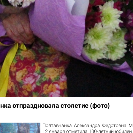
нка отпраздновала столетие (фото)
Полтавчанка Александра Федотовна 
12 января отметила 100-летний юбилей.