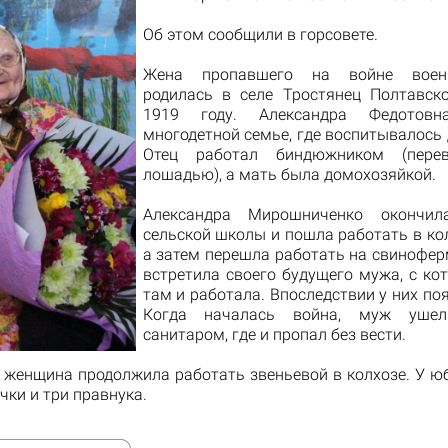
Об этом сообщили в горсовете.
Жена пропавшего на войне военн
родилась в селе Тростянец Полтавск
1919 году. Александра Федотов
многодетной семье, где воспитывалось 
Отец работал биндюжником (пере
лошадью), а мать была домохозяйкой.
Александра Мирошниченко окончила
сельской школы и пошла работать в ко
а затем перешла работать на свинофер
встретила своего будущего мужа, с ко
там и работала. Впоследствии у них по
Когда началась война, муж уше
санитаром, где и пропал без вести.
 женщина продолжила работать звеньевой в колхозе. У ю
учки и три правнука.