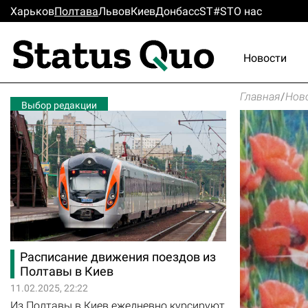
Харьков
Полтава
Львов
Киев
Донбасс
ST#ST
О нас
Новости
Главная
/
Нов
Выбор редакции
Расписание движения поездов из
Полтавы в Киев
11.02.2025, 22:22
Из Полтавы в Киев ежедневно курсируют