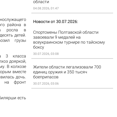
области
04.08.2026, 01:47
ослужащего
Новости от 30.07.2026
ого района в
на росла в
Спортсмены Полтавской области
десять детей.
завоевали 9 медалей на
возил грузы
всеукраинском турнире по тайскому
боксу
30.07.2026, 03:08
 3 ​​класса
лхоз дояркой,
му. В колхозе
Жители области легализовали 700
торым вместе
единиц оружия и 350 тысяч
явилась дочь.
боеприпасов
л на фронт
30.07.2026, 03:06
билярши есть