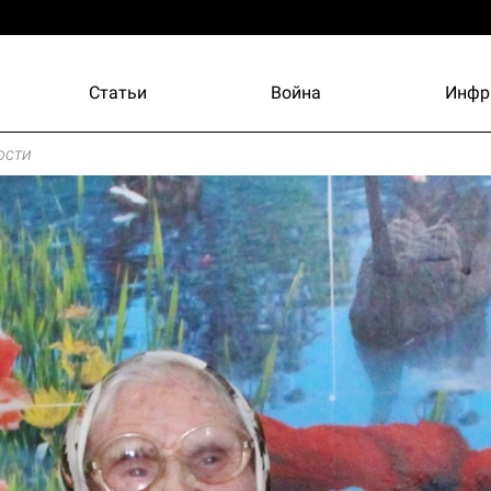
Статьи
Война
Инфр
ости