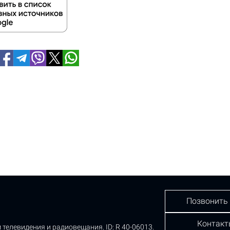
Позвонить
Контакт
 телевидения и радиовещания.
ID: R 40-06013.