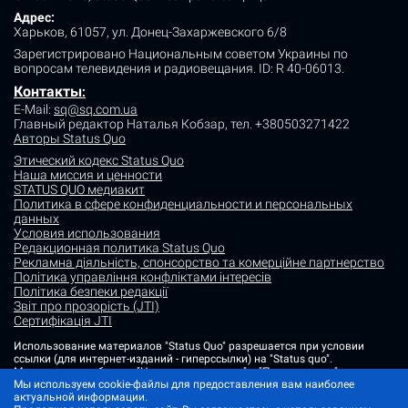
Адрес:
Харьков, 61057, ул. Донец-Захаржевского 6/8
Зарегистрировано Национальным советом Украины по
вопросам телевидения и радиовещания.
ID: R 40-06013.
Контакты
:
E-Mail:
sq@sq.com.ua
Главный редактор Наталья Кобзар,
тел. +380503271422
Авторы Status Quo
Этический кодекс Status Quo
Наша миссия и ценности
STATUS QUO медиакит
Политика в сфере конфиденциальности и персональных
данных
Условия использования
Редакционная политика Status Quo
Рекламна діяльність, спонсорство та комерційне партнерство
Політика управління конфліктами інтересів
Політика безпеки редакції
Звіт про прозорість (JTI)
Сертифікація JTI
Использование материалов "Status Quo" разрешается при условии
ссылки (для интернет-изданий - гиперссылки) на "Status quo".
Материалы в рубриках "Новости партнеров" и "Пресс-релизы"
размещаются на правах рекламы или в рамках некоммерческого
Мы используем cookie-файлы для предоставления вам наиболее
партнерства.
актуальной информации.