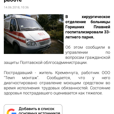
14.06.2018, 10:36
В хирургическое
отделение больницы
Горишних Плавней
госпитализировали 33-
летнего парня.
Об этом
сообщили
в
управлении по
вопросам гражданской
защиты Полтавской облгосадминистрации.
Пострадавший - житель Кременчуга, работник
ООО
"Темп
монтаж
". Сообщается, что у него
диагностировано
отравление
моющим
средством
во
время
исполнения
трудовых обязанностей.
Состояние
здоровья
пострадавшего оценивается как
тяжелое.