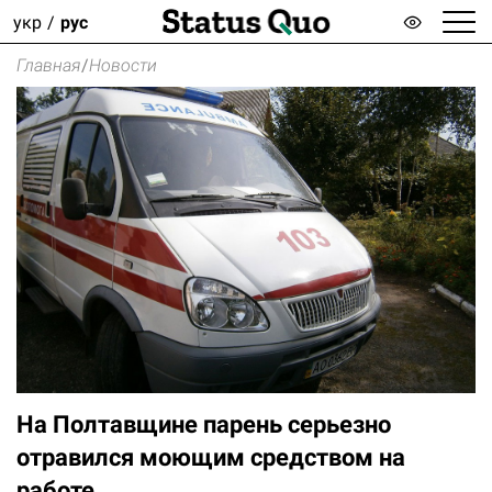
укр
рус
Главная
/
Новости
На Полтавщине парень серьезно
отравился моющим средством на
работе