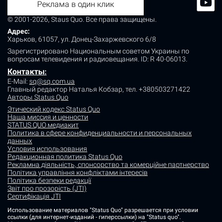
Реклама в один клик
© 2001-2026, Staus Quo. Все права защищены.
Адрес:
Харьков, 61057, ул. Донец-Захаржевского 6/8
Зарегистрировано Национальным советом Украины по
вопросам телевидения и радиовещания.
ID: R 40-06013.
Контакты
:
E-Mail:
sq@sq.com.ua
Главный редактор Наталья Кобзар,
тел. +380503271422
Авторы Status Quo
Этический кодекс Status Quo
Наша миссия и ценности
STATUS QUO медиакит
Политика в сфере конфиденциальности и персональных
данных
Условия использования
Редакционная политика Status Quo
Рекламна діяльність, спонсорство та комерційне партнерство
Політика управління конфліктами інтересів
Політика безпеки редакції
Звіт про прозорість (JTI)
Сертифікація JTI
Использование материалов "Status Quo" разрешается при условии
ссылки (для интернет-изданий - гиперссылки) на "Status quo".