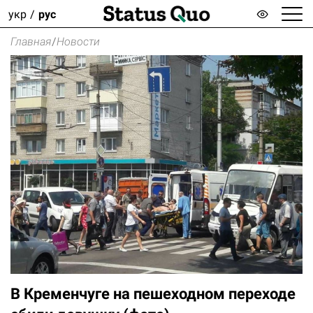
укр
рус
Главная
/
Новости
В Кременчуге на пешеходном переходе