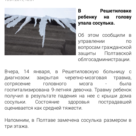
В Решетиловке
ребенку на голову
упала сосулька.
Об этом
сообщили
в
управлении по
вопросам гражданской
защиты Полтавской
облгосадминистрации.
Вчера, 14 января, в Решетиловскую больницу
с
диагнозом
: закрытая
черепно-мозговая
травма
,
сотрясение головного
мозга
- была
госпитализирована
9-летняя девочка.
Травму
ребенок
получил
в результате падения
на нее
с крыши дома
сосульки.
Состояние
здоровья
пострадавшей
оценивается как
средней тяжести.
Напомним, в Полтаве
замечена сосулька
размером в
три этажа.