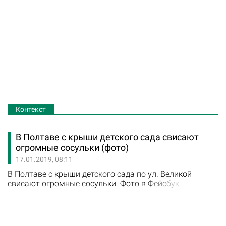
Контекст
В Полтаве с крыши детского сада свисают
огромные сосульки (фото)
17.01.2019, 08:11
В Полтаве с крыши детского сада по ул. Великой
свисают огромные сосульки. Фото в Фейсбук
выложила полтавчанка Екатерина Писковая. Вожу
свою дочку в детский сад, и каждый день ходим по
острию ножа. Неужели так сложно позаботиться о
безопасности наших детей? - написала полтавчанка. В