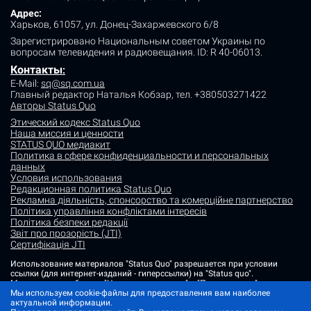
Адрес:
Харьков, 61057, ул. Донец-Захаржевского 6/8
Зарегистрировано Национальным советом Украины по
вопросам телевидения и радиовещания.
ID: R 40-06013.
Контакты
:
E-Mail:
sq@sq.com.ua
Главный редактор Наталья Кобзар,
тел. +380503271422
Авторы Status Quo
Этический кодекс Status Quo
Наша миссия и ценности
STATUS QUO медиакит
Политика в сфере конфиденциальности и персональных
данных
Условия использования
Редакционная политика Status Quo
Рекламна діяльність, спонсорство та комерційне партнерство
Політика управління конфліктами інтересів
Політика безпеки редакції
Звіт про прозорість (JTI)
Сертифікація JTI
Использование материалов "Status Quo" разрешается при условии
ссылки (для интернет-изданий - гиперссылки) на "Status quo".
Материалы в рубриках "Новости партнеров" и "Пресс-релизы"
Мы используем cookie-файлы для предоставления вам наиболее
размещаются на правах рекламы или в рамках некоммерческого
актуальной информации.
партнерства.