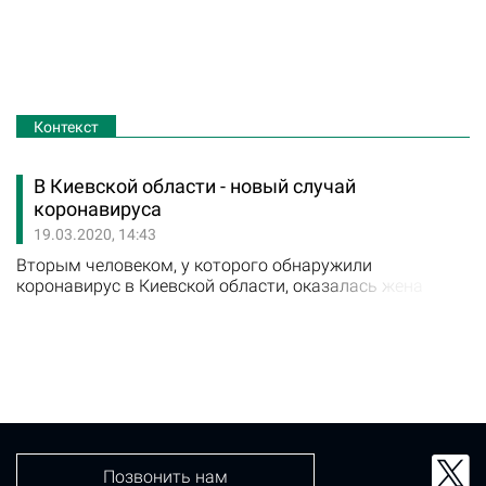
Контекст
В Киевской области - новый случай
коронавируса
19.03.2020, 14:43
Вторым человеком, у которого обнаружили
коронавирус в Киевской области, оказалась жена
народного депутата группы "Довіра" Сергея Шахова.
Ранее у самого нардепа также выявили коронавирус.
Сергей Шахов отметил, что анализы на коронавирус
сдали его дети, мать и сестра. Вся семья нардепа
изолирована. Как сообщили в Киевской ОГА добавили,
что в области выявлено 5 случаев…
Позвонить нам