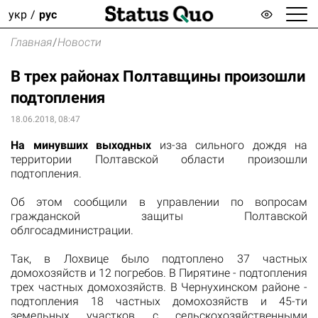
укр
рус
Главная
/
Новости
В трех районах Полтавщины произошли
подтопления
18.06.2018, 08:47
На минувших выходных
из-за сильного дождя на
территории Полтавской области произошли
подтопления.
Об этом
сообщили
в управлении по вопросам
гражданской защиты Полтавской
облгосадминистрации.
Так, в Лохвице было подтоплено
37 частных
домохозяйств и 12 погребов.
В Пирятине -
подтопления
трех частных домохозяйств.
В
Чернухинском районе -
подтопления 18 частных домохозяйств и 45-ти
земельных участков с сельскохозяйственными