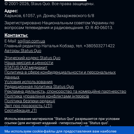
© 2001-2026, Staus Quo. Все права защищены.
Адрес:
Харьков, 61057, ул. Донец-Захаржевского 6/8
Зарегистрировано Национальным советом Украины по
вопросам телевидения и радиовещания.
ID: R 40-06013.
Контакты
:
E-Mail:
sq@sq.com.ua
Главный редактор Наталья Кобзар,
тел. +380503271422
Авторы Status Quo
Этический кодекс Status Quo
Наша миссия и ценности
STATUS QUO медиакит
Политика в сфере конфиденциальности и персональных
данных
Условия использования
Редакционная политика Status Quo
Рекламна діяльність, спонсорство та комерційне партнерство
Політика управління конфліктами інтересів
Політика безпеки редакції
Звіт про прозорість (JTI)
Сертифікація JTI
Использование материалов "Status Quo" разрешается при условии
ссылки (для интернет-изданий - гиперссылки) на "Status quo".
Материалы в рубриках "Новости партнеров" и "Пресс-релизы"
Мы используем cookie-файлы для предоставления вам наиболее
размещаются на правах рекламы или в рамках некоммерческого