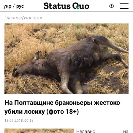
укр
рус
Главная
/
Новости
На Полтавщине браконьеры жестоко
убили лосиху (фото 18+)
18.07.2018, 00:18
Недавно на