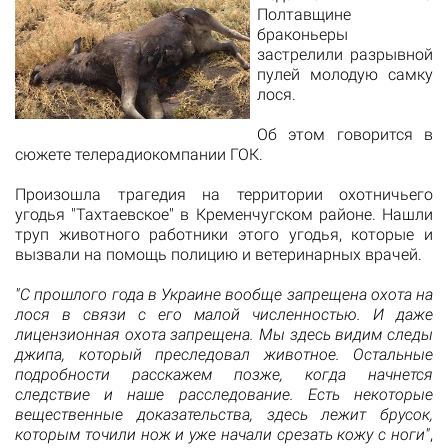
Полтавщине
браконьеры
застрелили разрывной
пулей молодую самку
лося
.
Об этом говорится в
сюжете
телерадиокомпании ГОК
.
Произошла трагедия на территории охотничьего
угодья "Тахтаевское" в Кременчугском районе.
Нашли
труп животного работники этого угодья, которые и
вызвали на помощь полицию и ветеринарных врачей.
"
С прошлого года в Украине вообще запрещена охота на
лося в связи с его малой численностью.
И даже
лицензионная охота запрещена.
Мы здесь видим следы
джипа, который преследовал животное.
Остальные
подробности расскажем позже, когда начнется
следствие и наше расследование.
Есть некоторые
вещественные доказательства, здесь лежит брусок,
которым точили нож и уже начали срезать кожу с ноги"
,