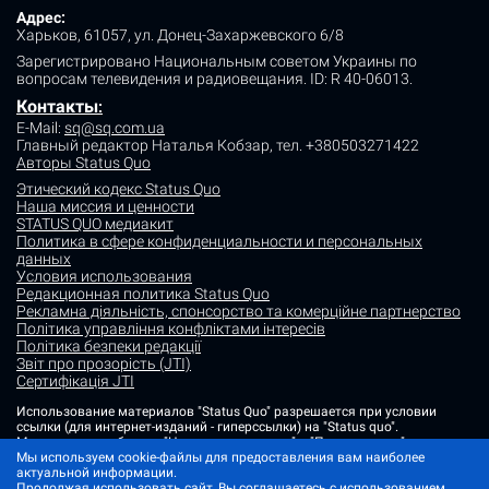
Адрес:
Харьков, 61057, ул. Донец-Захаржевского 6/8
Зарегистрировано Национальным советом Украины по
вопросам телевидения и радиовещания.
ID: R 40-06013.
Контакты
:
E-Mail:
sq@sq.com.ua
Главный редактор Наталья Кобзар,
тел. +380503271422
Авторы Status Quo
Этический кодекс Status Quo
Наша миссия и ценности
STATUS QUO медиакит
Политика в сфере конфиденциальности и персональных
данных
Условия использования
Редакционная политика Status Quo
Рекламна діяльність, спонсорство та комерційне партнерство
Політика управління конфліктами інтересів
Політика безпеки редакції
Звіт про прозорість (JTI)
Сертифікація JTI
Использование материалов "Status Quo" разрешается при условии
ссылки (для интернет-изданий - гиперссылки) на "Status quo".
Материалы в рубриках "Новости партнеров" и "Пресс-релизы"
размещаются на правах рекламы или в рамках некоммерческого
Мы используем cookie-файлы для предоставления вам наиболее
партнерства.
актуальной информации.
Продолжая использовать сайт, Вы соглашаетесь с использованием