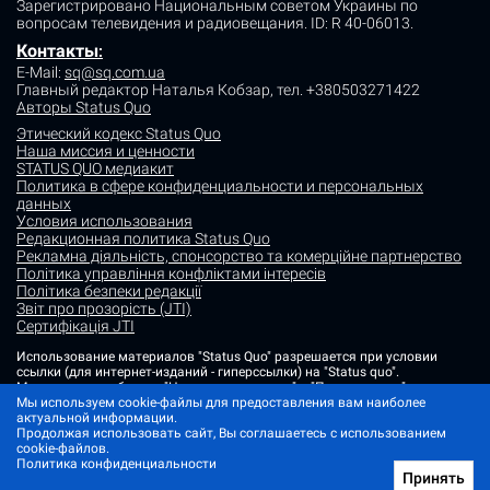
Зарегистрировано Национальным советом Украины по
вопросам телевидения и радиовещания.
ID: R 40-06013.
Контакты
:
E-Mail:
sq@sq.com.ua
Главный редактор Наталья Кобзар,
тел. +380503271422
Авторы Status Quo
Этический кодекс Status Quo
Наша миссия и ценности
STATUS QUO медиакит
Политика в сфере конфиденциальности и персональных
данных
Условия использования
Редакционная политика Status Quo
Рекламна діяльність, спонсорство та комерційне партнерство
Політика управління конфліктами інтересів
Політика безпеки редакції
Звіт про прозорість (JTI)
Сертифікація JTI
Использование материалов "Status Quo" разрешается при условии
ссылки (для интернет-изданий - гиперссылки) на "Status quo".
Материалы в рубриках "Новости партнеров" и "Пресс-релизы"
размещаются на правах рекламы или в рамках некоммерческого
Мы используем cookie-файлы для предоставления вам наиболее
партнерства.
актуальной информации.
Продолжая использовать сайт, Вы соглашаетесь с использованием
Изображения, содержащие метку "Status Quo" или не содержащие
cookie-файлов.
информации об источнике фото, являются иллюстративными либо
Политика конфиденциальности
сгенерированными ИИ
Принять