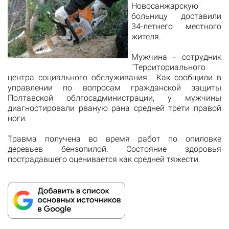
Новосанжарскую
больницу доставили
34-летнего местного
жителя.
Мужчина - с
отрудник
"
Территориального
центра социального обслуживания". Как
сообщили
в
управлении по вопросам гражданской защиты
Полтавской облгосадминистрации, у мужчины
диагностировали
рваную
рана
средней трети
правой
ноги
.
Травма
получена
во время
работ
по
опиловке
деревьев
бензопилой
.
Состояние
здоровья
пострадавшего
оценивается как средней тяжести.