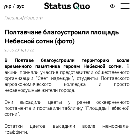
укр
рус
Главная
/
Новости
Полтавчане благоустроили площадь
Небесной сотни (фото)
20.05.2016, 10:22
В Полтаве благоустроили территорию возле
временного памятника героям Небесной сотни.
В
акции приняли участие представители общественного
организации "Свет надежды", студенты Полтавского
агроэкономического колледжа и просто
неравнодушные жители города.
Они высадили цветы у ранее оскверненного
постамента и поставили табличку "Площадь Небесной
сотни".
Остатки цветов высадили возле мемориала-
граффити.