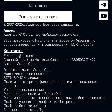
Контакты
Реклама в один клик
© 2001-2026, Staus Quo. Все права защищены.
Адрес:
Харьков, 61057, ул. Донец-Захаржевского 6/8
Зарегистрировано Национальным советом Украины по
вопросам телевидения и радиовещания.
ID: R 40-06013.
Контакты
:
E-Mail:
sq@sq.com.ua
Главный редактор Наталья Кобзар,
тел. +380503271422
Авторы Status Quo
Этический кодекс Status Quo
Наша миссия и ценности
STATUS QUO медиакит
Политика в сфере конфиденциальности и персональных
данных
Условия использования
Редакционная политика Status Quo
Рекламна діяльність, спонсорство та комерційне партнерство
Політика управління конфліктами інтересів
Політика безпеки редакції
Звіт про прозорість (JTI)