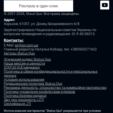
Реклама в один клик
© 2001-2026, Staus Quo. Все права защищены.
Адрес:
Харьков, 61057, ул. Донец-Захаржевского 6/8
Зарегистрировано Национальным советом Украины по
вопросам телевидения и радиовещания.
ID: R 40-06013.
Контакты
:
E-Mail:
sq@sq.com.ua
Главный редактор Наталья Кобзар,
тел. +380503271422
Авторы Status Quo
Этический кодекс Status Quo
Наша миссия и ценности
STATUS QUO медиакит
Политика в сфере конфиденциальности и персональных
данных
Условия использования
Редакционная политика Status Quo
Рекламна діяльність, спонсорство та комерційне партнерство
Політика управління конфліктами інтересів
Політика безпеки редакції
Звіт про прозорість (JTI)
Сертифікація JTI
Использование материалов "Status Quo" разрешается при условии