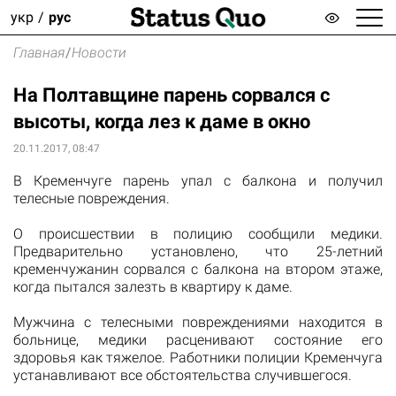
укр
рус
Главная
/
Новости
На Полтавщине парень сорвался с
высоты, когда лез к даме в окно
20.11.2017, 08:47
В
Кременчуге
парень упал
с балкона
и
получил
телесные
повреждения.
О происшествии
в полицию
сообщили
медики.
Предварительно
установлено
,
что
25-летний
кременчужанин
сорвался
с
балкона на
втором
этаже
,
когда
пытался
залезть
в квартиру к даме.
Мужчина
с
телесными
повреждениями
находится
в
больнице
, медики
расценивают
состояние
его
здоровья
как тяжелое.
Работники
полиции
Кременчуга
устанавливают
все
обстоятельства
случившегося.