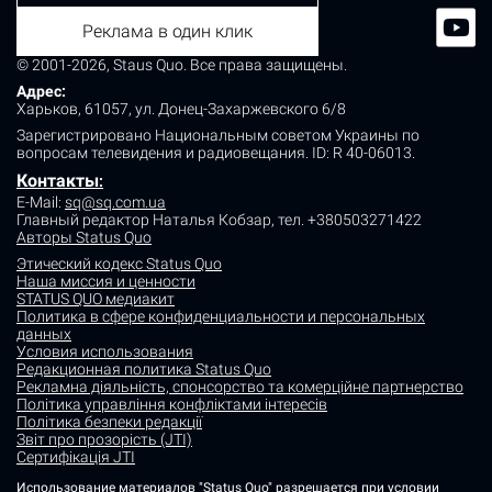
Реклама в один клик
© 2001-2026, Staus Quo. Все права защищены.
Адрес:
Харьков, 61057, ул. Донец-Захаржевского 6/8
Зарегистрировано Национальным советом Украины по
вопросам телевидения и радиовещания.
ID: R 40-06013.
Контакты
:
E-Mail:
sq@sq.com.ua
Главный редактор Наталья Кобзар,
тел. +380503271422
Авторы Status Quo
Этический кодекс Status Quo
Наша миссия и ценности
STATUS QUO медиакит
Политика в сфере конфиденциальности и персональных
данных
Условия использования
Редакционная политика Status Quo
Рекламна діяльність, спонсорство та комерційне партнерство
Політика управління конфліктами інтересів
Політика безпеки редакції
Звіт про прозорість (JTI)
Сертифікація JTI
Использование материалов "Status Quo" разрешается при условии