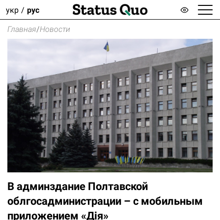
укр
рус
Главная
/
Новости
В админздание Полтавской
облгосадминистрации – с мобильным
приложением «Дія»