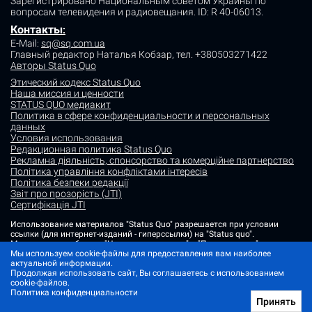
Зарегистрировано Национальным советом Украины по
вопросам телевидения и радиовещания.
ID: R 40-06013.
Контакты
:
E-Mail:
sq@sq.com.ua
Главный редактор Наталья Кобзар,
тел. +380503271422
Авторы Status Quo
Этический кодекс Status Quo
Наша миссия и ценности
STATUS QUO медиакит
Политика в сфере конфиденциальности и персональных
данных
Условия использования
Редакционная политика Status Quo
Рекламна діяльність, спонсорство та комерційне партнерство
Політика управління конфліктами інтересів
Політика безпеки редакції
Звіт про прозорість (JTI)
Сертифікація JTI
Использование материалов "Status Quo" разрешается при условии
ссылки (для интернет-изданий - гиперссылки) на "Status quo".
Материалы в рубриках "Новости партнеров" и "Пресс-релизы"
размещаются на правах рекламы или в рамках некоммерческого
Мы используем cookie-файлы для предоставления вам наиболее
партнерства.
актуальной информации.
Продолжая использовать сайт, Вы соглашаетесь с использованием
Изображения, содержащие метку "Status Quo" или не содержащие
cookie-файлов.
информации об источнике фото, являются иллюстративными либо
Политика конфиденциальности
сгенерированными ИИ
Принять