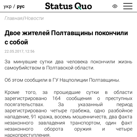
укр
рус
Главная
/
Новости
Двое жителей Полтавщины покончили
с собой
22.05.2017, 12:56
За минувшие сутки
два человека
покончили
жизнь
самоубийством в Полтавской области.
Об этом
сообщили
в ГУ Нацполиции Полтавщины.
Кроме того, за
прошедшие сутки
в
области
зарегистрировано
164
сообщения
о преступных
посягательствах
.
За указанный
период
зарегистрировано четыре
грабежа,
одно разбойное
нападение,
91 кража
, восемь
мошенничеств
,
два факта
незаконного завладения
транспортом
, один факт
незаконного оборота
оружия
и четыре
наркопреступления
.