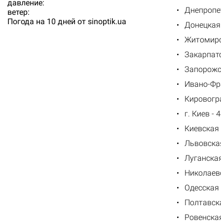
давление:
Днепропет
ветер:
Погода на 10 дней от
sinoptik.ua
Донецкая 
Житомирск
Закарпатс
Запорожск
Ивано-Фра
Кировогра
г. Киев - 
Киевская 
Львовская
Луганская
Николаевс
Одесская 
Полтавска
Ровенская