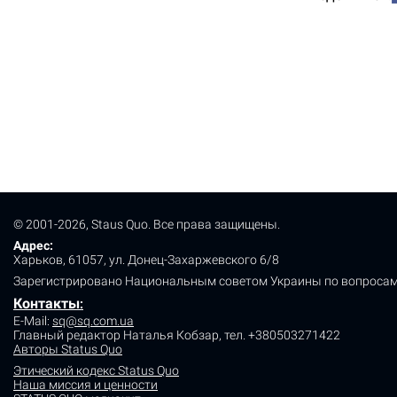
© 2001-2026, Staus Quo. Все права защищены.
Адрес:
Харьков, 61057, ул. Донец-Захаржевского 6/8
Зарегистрировано Национальным советом Украины по вопросам
Контакты
:
E-Mail:
sq@sq.com.ua
Главный редактор Наталья Кобзар,
тел. +380503271422
Авторы Status Quo
Этический кодекс Status Quo
Наша миссия и ценности