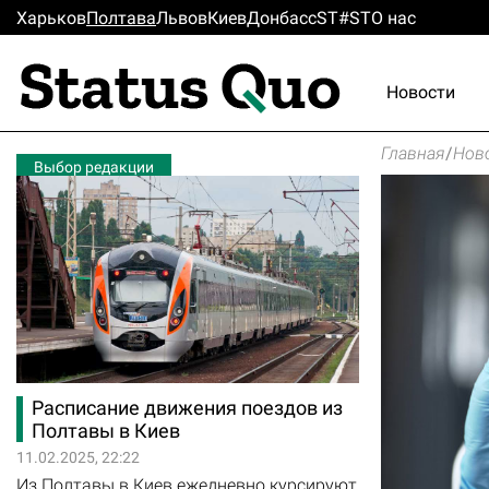
Харьков
Полтава
Львов
Киев
Донбасс
ST#ST
О нас
Новости
Главная
/
Нов
Выбор редакции
Расписание движения поездов из
Полтавы в Киев
11.02.2025, 22:22
Из Полтавы в Киев ежедневно курсируют