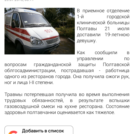
В приемное отделение
1-й
городской
клинической
больницы
Полтавы
21 июля
доставили
19-летнюю
девушку.
Как
сообщили
в
управлении по
вопросам гражданданской защиты Полтавской
облгосадминистрации, пострадавшая - работница
одного из ресторанов города. Она получила
ожоги
рук
,
ног
и лица
I-II
степени.
Травмы
потерпевшая получила
во время
выполнения
трудовых обязанностей,
в результате
вспышки
газовоздушной
смеси
на кухне
ресторана.
Состояние
здоровья
полтавчанки оценивается как
тяжелое.