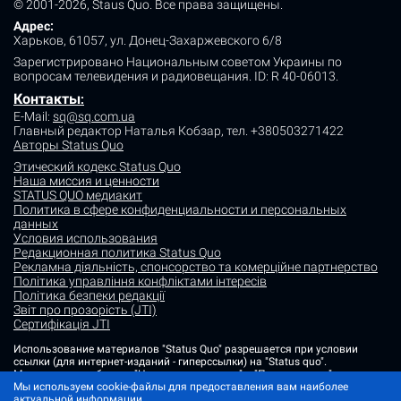
© 2001-2026, Staus Quo. Все права защищены.
Адрес:
Харьков, 61057, ул. Донец-Захаржевского 6/8
Зарегистрировано Национальным советом Украины по
вопросам телевидения и радиовещания.
ID: R 40-06013.
Контакты
:
E-Mail:
sq@sq.com.ua
Главный редактор Наталья Кобзар,
тел. +380503271422
Авторы Status Quo
Этический кодекс Status Quo
Наша миссия и ценности
STATUS QUO медиакит
Политика в сфере конфиденциальности и персональных
данных
Условия использования
Редакционная политика Status Quo
Рекламна діяльність, спонсорство та комерційне партнерство
Політика управління конфліктами інтересів
Політика безпеки редакції
Звіт про прозорість (JTI)
Сертифікація JTI
Использование материалов "Status Quo" разрешается при условии
ссылки (для интернет-изданий - гиперссылки) на "Status quo".
Материалы в рубриках "Новости партнеров" и "Пресс-релизы"
размещаются на правах рекламы или в рамках некоммерческого
Мы используем cookie-файлы для предоставления вам наиболее
партнерства.
актуальной информации.