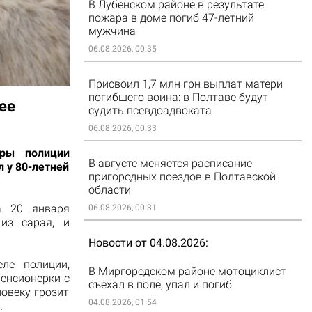
В Лубенском районе в результате
пожара в доме погиб 47-летний
мужчина
06.08.2026, 00:35
Присвоил 1,7 млн грн выплат матери
погибшего воина: в Полтаве будут
ее
судить псевдоадвоката
06.08.2026, 00:33
оры полиции
В августе меняется расписание
 у 80-летней
пригородных поездов в Полтавской
области
а 20 января
06.08.2026, 00:31
из сарая, и
Новости от 04.08.2026
ле полиции,
В Миргородском районе мотоциклист
пенсионерки с
съехал в поле, упал и погиб
овеку грозит
04.08.2026, 01:54
.