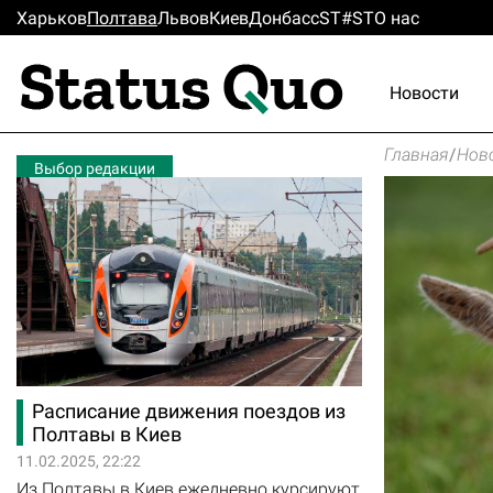
Харьков
Полтава
Львов
Киев
Донбасс
ST#ST
О нас
Новости
Главная
/
Нов
Выбор редакции
Расписание движения поездов из
Полтавы в Киев
11.02.2025, 22:22
Из Полтавы в Киев ежедневно курсируют