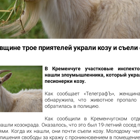
вщине трое приятелей украли козу и съели 
В Кременчуге участковые инспект
нашли злоумышленника, который украл
песионерки козу.
Как сообщает
«ТелеграфЪ»
, женщин
обнаружила, что животное пропало 
обратилась в полицию.
Как сообщили в Кременчугском отде
ашли козокрада. Оказалось, что это был 19-летний сосед 
ями. Когда их нашли, они почти съели козу. Молодому чел
т лишения свободы за кражу с проникновением в помещение