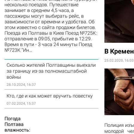
несколько поездов. Путешествие
занимает в среднем 4,5 часа, а
пассажиры могут выбирать рейс, в
зависимости от времени и удобства. Об
этом известно с сайта продажи билетов.
Поезда из Полтавы в Киев Поезд №725К:
отправление в 09:05, прибытие в 12:29.
Время в пути - 3 часа 24 минуты Поезд
№723К "Ин…
В Кремен
25.02.2020, 16:03
Сколько жителей Полтавщины выехали
за границу из-за полномасштабной
войны
28.10.2024, 16:37
Кто, где и как может вручить повестку
07.02.2024, 15:37
Погода
Полтава
Полиция изъя
влажность:
молодой че