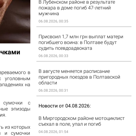
В Лубенском районе в результате
пожара в доме погиб 47-летний
мужчина
06.08.2026, 00:35
Присвоил 1,7 млн грн выплат матери
погибшего воина: в Полтаве будут
судить псевдоадвоката
очками
06.08.2026, 00:33
В августе меняется расписание
зреваемого в
пригородных поездов в Полтавской
с уголовным
области
ападениях на
06.08.2026, 00:31
а сумочки с
Новости от 04.08.2026
ные эпизоды
ия.
В Миргородском районе мотоциклист
съехал в поле, упал и погиб
ть из которых
04.08.2026, 01:54
й и сумочки