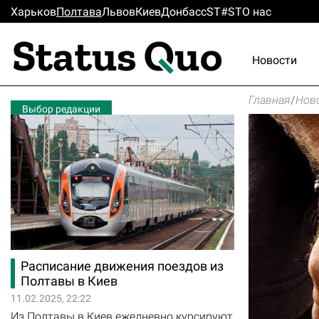
Харьков
Полтава
Львов
Киев
Донбасс
ST#ST
О нас
Новости
Главная
/
Нов
Выбор редакции
Расписание движения поездов из
Полтавы в Киев
11.02.2025, 22:22
Из Полтавы в Киев ежедневно курсируют