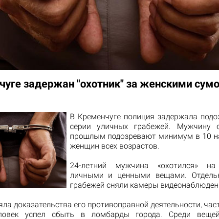
чуге задержан "охотник" за женскими сум
В Кременчуге полиция задержала подо
серии уличных грабежей. Мужчину 
прошлым подозревают минимум в 10 н
женщин всех возрастов.
24-летний мужчина «охотился» н
личными и ценными вещами. Отдель
грабежей сняли камеры видеонаблюден
ла доказательства его противоправной деятельности, час
ловек успел сбыть в ломбарды города. Среди веще