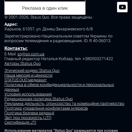
Реклама в один клик
© 2001-2026, Staus Quo. Все права защищены.
Адрес:
Харьков, 61057, ул. Донец-Захаржевского 6/8
Зарегистрировано Национальным советом Украины по
вопросам телевидения и радиовещания.
ID: R 40-06013.
Контакты
:
E-Mail:
sq@sq.com.ua
Главный редактор Наталья Кобзар,
тел. +380503271422
Авторы Status Quo
Этический кодекс Status Quo
Наша миссия и ценности
STATUS QUO медиакит
Политика в сфере конфиденциальности и персональных
данных
Условия использования
Редакционная политика Status Quo
Рекламна діяльність, спонсорство та комерційне партнерство
Політика управління конфліктами інтересів
Політика безпеки редакції
Звіт про прозорість (JTI)
Сертифікація JTI
Использование материалов "Status Quo" разрешается при условии