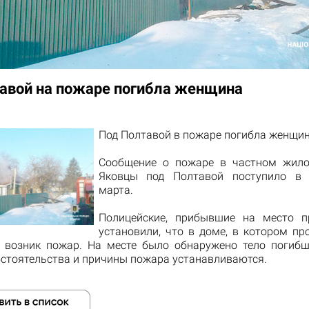
авой на пожаре погибла женщина
Под
Полтавой
в пожаре
погибла
женщин
Сообщение
о пожаре в
частном
жил
Яковцы
под Полтавой
поступило
в 
марта
.
Полицейские
, прибывшие на
место п
установили
, что в доме
, в котором пр
, возник пожар.
На
месте
было обнаружено тело
погибш
стоятельства и причины
пожара
устанавливаются.