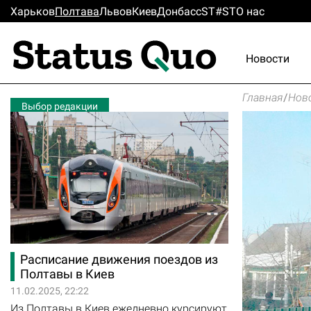
Харьков
Полтава
Львов
Киев
Донбасс
ST#ST
О нас
Новости
Главная
/
Нов
Выбор редакции
Расписание движения поездов из
Полтавы в Киев
11.02.2025, 22:22
Из Полтавы в Киев ежедневно курсируют