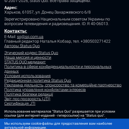
© 2001-2026, Staus Quo. Все права защищены.
Адрес:
Харьков, 61057, ул. Донец-Захаржевского 6/8
Зарегистрировано Национальным советом Украины по
вопросам телевидения и радиовещания.
ID: R 40-06013.
Контакты
:
E-Mail:
sq@sq.com.ua
Главный редактор Наталья Кобзар,
тел. +380503271422
Авторы Status Quo
Этический кодекс Status Quo
Наша миссия и ценности
STATUS QUO медиакит
Политика в сфере конфиденциальности и персональных
данных
Условия использования
Редакционная политика Status Quo
Рекламна діяльність, спонсорство та комерційне партнерство
Політика управління конфліктами інтересів
Політика безпеки редакції
Звіт про прозорість (JTI)
Сертифікація JTI
Использование материалов "Status Quo" разрешается при условии
ссылки (для интернет-изданий - гиперссылки) на "Status quo".
Материалы в рубриках "Новости партнеров" и "Пресс-релизы"
размещаются на правах рекламы или в рамках некоммерческого
Мы используем cookie-файлы для предоставления вам наиболее
партнерства.
актуальной информации.