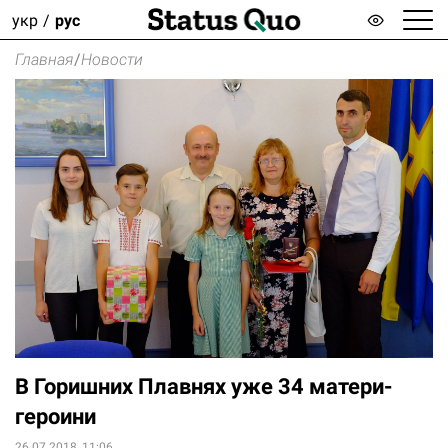
укр
рус
Главная
/
Новости
В Горишних Плавнях уже 34 матери-
героини
26.07.2018, 11:06