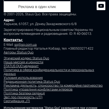
Реклама в один клик
© 2001-2026, Staus Quo. Все права защищены.
Адрес:
Харьков, 61057, ул. Донец-Захаржевского 6/8
Зарегистрировано Национальным советом Украины по
вопросам телевидения и радиовещания.
ID: R 40-06013.
Контакты
:
E-Mail:
sq@sq.com.ua
Главный редактор Наталья Кобзар,
тел. +380503271422
Авторы Status Quo
Этический кодекс Status Quo
Наша миссия и ценности
STATUS QUO медиакит
Политика в сфере конфиденциальности и персональных
данных
Условия использования
Редакционная политика Status Quo
Рекламна діяльність, спонсорство та комерційне партнерство
Політика управління конфліктами інтересів
Політика безпеки редакції
Звіт про прозорість (JTI)
Сертифікація JTI
Использование материалов "Status Quo" разрешается при условии