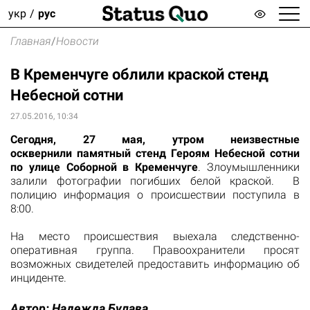
укр
рус
Главная
/
Новости
В Кременчуге облили краской стенд
Небесной сотни
27.05.2016, 10:34
​Сегодня, 27 мая, утром неизвестные
осквернили памятный стенд Героям Небесной сотни
по улице Соборной в Кременчуге
. Злоумышленники
залили фотографии погибших белой краской. В
полицию информация о происшествии поступила в
8:00.
На место происшествия выехала следственно-
оперативная группа. Правоохранители просят
возможных свидетелей предоставить информацию об
инциденте.
Автор:
Надежда Булава