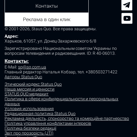
Контакты
Реклама в один клик
© 2001-2026, Staus Quo. Все права защищены.
Адрес:
Харьков, 61057, ул. Донец-Захаржевского 6/8
Зарегистрировано Национальным советом Украины по
вопросам телевидения и радиовещания.
ID: R 40-06013.
Контакты
:
E-Mail:
sq@sq.com.ua
Главный редактор Наталья Кобзар,
тел. +380503271422
Авторы Status Quo
Этический кодекс Status Quo
Наша миссия и ценности
STATUS QUO медиакит
Политика в сфере конфиденциальности и персональных
данных
Условия использования
Редакционная политика Status Quo
Рекламна діяльність, спонсорство та комерційне партнерство
Політика управління конфліктами інтересів
Політика безпеки редакції
Звіт про прозорість (JTI)