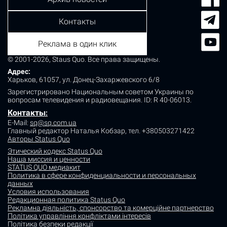
Контакты
Реклама в один клик
© 2001-2026, Staus Quo. Все права защищены.
Адрес:
Харьков, 61057, ул. Донец-Захаржевского 6/8
Зарегистрировано Национальным советом Украины по
вопросам телевидения и радиовещания.
ID: R 40-06013.
Контакты
:
E-Mail:
sq@sq.com.ua
Главный редактор Наталья Кобзар,
тел. +380503271422
Авторы Status Quo
Этический кодекс Status Quo
Наша миссия и ценности
STATUS QUO медиакит
Политика в сфере конфиденциальности и персональных
данных
Условия использования
Редакционная политика Status Quo
Рекламна діяльність, спонсорство та комерційне партнерство
Політика управління конфліктами інтересів
Політика безпеки редакції