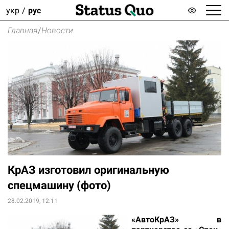
укр
рус
Главная
/
Новости
КрАЗ изготовил оригинальную
спецмашину (фото)
28.02.2019, 12:11
«АвтоКрАЗ» в