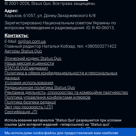
© 2001-2026, Staus Quo. Все права защищены.
Адрес:
Харьков, 61057, ул. Донец-Захаржевского 6/8
Зарегистрировано Национальным советом Украины по
вопросам телевидения и радиовещания.
ID: R 40-06013.
Контакты
:
E-Mail:
sq@sq.com.ua
Главный редактор Наталья Кобзар,
тел. +380503271422
Авторы Status Quo
Этический кодекс Status Quo
Наша миссия и ценности
STATUS QUO медиакит
Политика в сфере конфиденциальности и персональных
данных
Условия использования
Редакционная политика Status Quo
Рекламна діяльність, спонсорство та комерційне партнерство
Політика управління конфліктами інтересів
Політика безпеки редакції
Звіт про прозорість (JTI)
Сертифікація JTI
Использование материалов "Status Quo" разрешается при условии
ссылки (для интернет-изданий - гиперссылки) на "Status quo".
Материалы в рубриках "Новости партнеров" и "Пресс-релизы"
Мы используем cookie-файлы для предоставления вам наиболее
размещаются на правах рекламы или в рамках некоммерческого