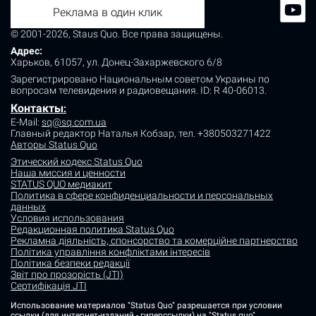
Реклама в один клик
© 2001-2026, Staus Quo. Все права защищены.
Адрес:
Харьков, 61057, ул. Донец-Захаржевского 6/8
Зарегистрировано Национальным советом Украины по
вопросам телевидения и радиовещания.
ID: R 40-06013.
Контакты
:
E-Mail:
sq@sq.com.ua
Главный редактор Наталья Кобзар,
тел. +380503271422
Авторы Status Quo
Этический кодекс Status Quo
Наша миссия и ценности
STATUS QUO медиакит
Политика в сфере конфиденциальности и персональных
данных
Условия использования
Редакционная политика Status Quo
Рекламна діяльність, спонсорство та комерційне партнерство
Політика управління конфліктами інтересів
Політика безпеки редакції
Звіт про прозорість (JTI)
Сертифікація JTI
Использование материалов "Status Quo" разрешается при условии
ссылки (для интернет-изданий - гиперссылки) на "Status quo".