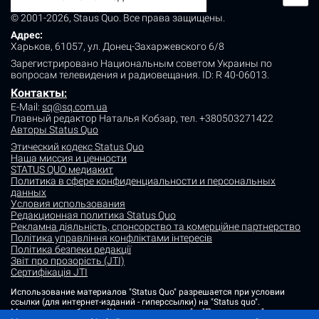
© 2001-2026, Staus Quo. Все права защищены.
Адрес:
Харьков, 61057, ул. Донец-Захаржевского 6/8
Зарегистрировано Национальным советом Украины по
вопросам телевидения и радиовещания.
ID: R 40-06013.
Контакты
:
E-Mail:
sq@sq.com.ua
Главный редактор Наталья Кобзар,
тел. +380503271422
Авторы Status Quo
Этический кодекс Status Quo
Наша миссия и ценности
STATUS QUO медиакит
Политика в сфере конфиденциальности и персональных
данных
Условия использования
Редакционная политика Status Quo
Рекламна діяльність, спонсорство та комерційне партнерство
Політика управління конфліктами інтересів
Політика безпеки редакції
Звіт про прозорість (JTI)
Сертифікація JTI
Использование материалов "Status Quo" разрешается при условии
ссылки (для интернет-изданий - гиперссылки) на "Status quo".
Материалы в рубриках "Новости партнеров" и "Пресс-релизы"