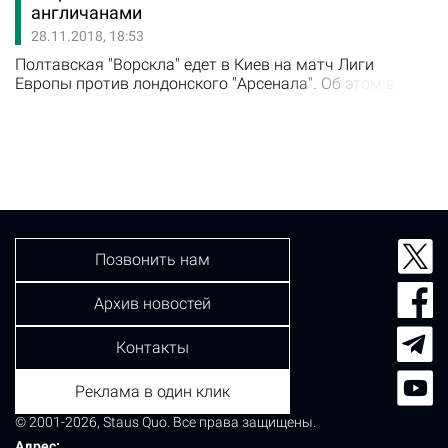
англичанами
28.11.2018, 18:53
Полтавская "Ворскла" едет в Киев на матч Лиги
Европы против лондонского "Арсенала". Об этом в
Facebook сообщил журналист издания Полтава 365
Станислав Майзус, официального подтверждения от
полтавского клуба на официальном сайте пока нет.
"Ворскла" в 18:15 автобусом едет на Киев. "Арсенал" в
19:45 прилетает в Борисполь", - сообщил…
Позвонить нам
Архив новостей
Контакты
Реклама в один клик
© 2001-2026, Staus Quo. Все права защищены.
Адрес: