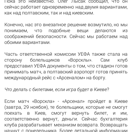
Пока это неизвестно.
Олег Лысак сообщил, что он
сейчас работает одновременно над двумя вариантами,
как над полтавским, так и над киевским.
Конечно, нас это внезапное решение возмутило, но мы
понимаем, что подобные вещи делаются из
соображений безопасности.
Сейчас мы работаем над
обоими вариантами.
Часть ответственной комиссии УЕФА также стала на
сторону болельщиков «Ворсклы».
Сам клуб
предоставил УЕФА документы о том, что стадион готов
принимать матч, а полтавский аэропорт готов принять
международный рейс с «Арсеналом» на борту.
Что делать с билетами, если игра будет в Киеве
?
Если матч «Ворскла» - «Арсенал» пройдет в Киеве
(завтра, 29 ноябоя), те болельщики, которые не смогут
поехать в Киев, смогут вернуть билет, и им,
соответственно вернут, деньги.
Сейчас бухгалтерия
клуба разрабатывает механизм возврата.
Возвращать
начнут с понедельника.
Более детальной информации