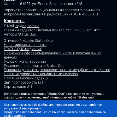
Харьков, 61057, ул. Донец-Захаржевского 6/8
Зарегистрировано Национальным советом Украины по
вопросам телевидения и радиовещания.
ID: R 40-06013.
Контакты
:
E-Mail:
sq@sq.com.ua
Главный редактор Наталья Кобзар,
тел. +380503271422
Авторы Status Quo
Этический кодекс Status Quo
Наша миссия и ценности
STATUS QUO медиакит
Политика в сфере конфиденциальности и персональных
данных
Условия использования
Редакционная политика Status Quo
Рекламна діяльність, спонсорство та комерційне партнерство
Політика управління конфліктами інтересів
Політика безпеки редакції
Звіт про прозорість (JTI)
Сертифікація JTI
Использование материалов "Status Quo" разрешается при условии
ссылки (для интернет-изданий - гиперссылки) на "Status quo".
Материалы в рубриках "Новости партнеров" и "Пресс-релизы"
Мы используем cookie-файлы для предоставления вам наиболее
размещаются на правах рекламы или в рамках некоммерческого
актуальной информации.
партнерства.
Продолжая использовать сайт, Вы соглашаетесь с использованием
Изображения, содержащие метку "Status Quo" или не содержащие
cookie-файлов.