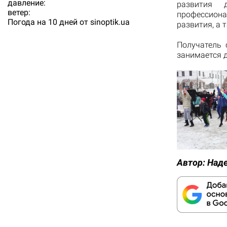
давление:
развития 
ветер:
профессион
Погода на 10 дней от
sinoptik.ua
развития, а 
Получатель 
занимается д
Автор:
Над