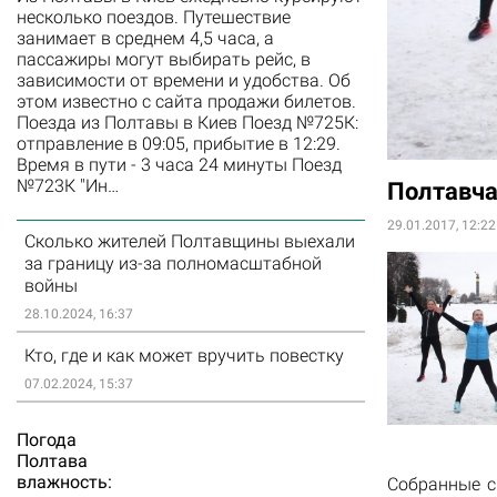
несколько поездов. Путешествие
занимает в среднем 4,5 часа, а
пассажиры могут выбирать рейс, в
зависимости от времени и удобства. Об
этом известно с сайта продажи билетов.
Поезда из Полтавы в Киев Поезд №725К:
отправление в 09:05, прибытие в 12:29.
Время в пути - 3 часа 24 минуты Поезд
№723К "Ин…
Полтавча
29.01.2017, 12:22
Сколько жителей Полтавщины выехали
за границу из-за полномасштабной
войны
28.10.2024, 16:37
Кто, где и как может вручить повестку
07.02.2024, 15:37
Погода
Полтава
влажность:
Собранные с