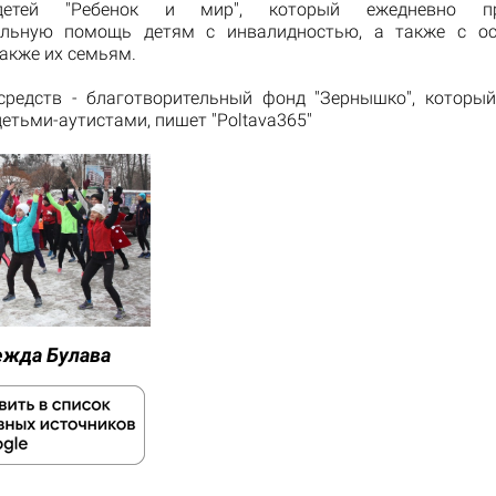
детей "Ребенок и мир", который ежедневно пре
альную помощь детям с инвалидностью, а также с ос
также их семьям.
средств - благотворительный фонд "Зернышко", которы
етьми-аутистами, пишет "Рoltava365"
ежда Булава