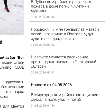
В Лубенском районе в результате
пожара в доме погиб 47-летний
мужчина
06.08.2026, 00:35
Присвоил 1,7 млн грн выплат матери
погибшего воина: в Полтаве будут
судить псевдоадвоката
й
06.08.2026, 00:33
В августе меняется расписание
й забег "Бег
пригородных поездов в Полтавской
 акции стали
области
unning CLUB
06.08.2026, 00:31
ддержать
Новости от 04.08.2026
бственными
сного парка
В Миргородском районе мотоциклист
осом.
съехал в поле, упал и погиб
я для Центра
04.08.2026, 01:54