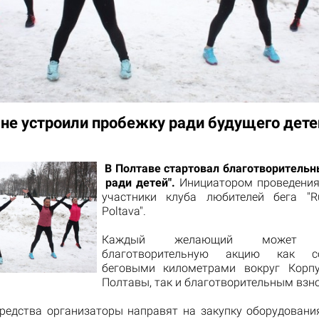
не устроили пробежку ради будущего дете
В Полтаве стартовал благотворительны
ради детей".
Инициатором проведения
участники клуба любителей бега "R
Poltava".
Каждый желающий может по
благотворительную акцию как со
беговыми километрами вокруг Корпу
Полтавы, так и благотворительным взн
редства организаторы направят на закупку оборудовани