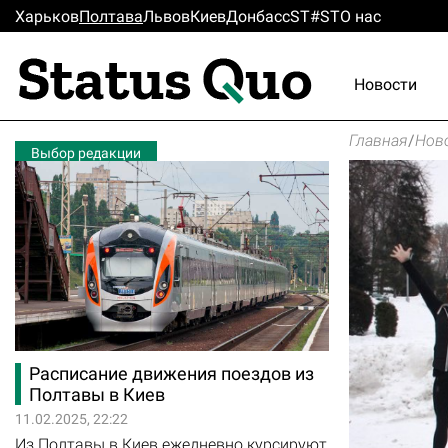
Харьков
Полтава
Львов
Киев
Донбасс
ST#ST
О нас
Новости
Главная
/
Нов
Выбор редакции
Расписание движения поездов из
Полтавы в Киев
11.02.2025, 22:22
Из Полтавы в Киев ежедневно курсируют