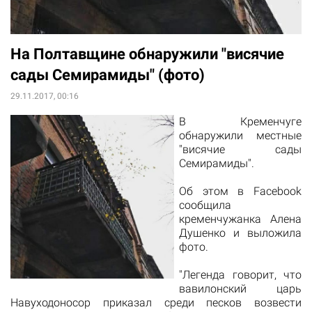
На Полтавщине обнаружили "висячие
сады Семирамиды" (фото)
29.11.2017, 00:16
В Кременчуге
обнаружили местные
"висячие сады
Семирамиды".
Об этом в
Facebook
сообщила
кременчужанка Алена
Душенко и выложила
фото.
"Легенда говорит, что
вавилонский царь
Навуходоносор приказал среди песков возвести