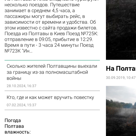
несколько поездов. Путешествие
занимает в среднем 4,5 часа, а
пассажиры могут выбирать рейс, в
зависимости от времени и удобства. Об
этом известно с сайта продажи билетов.
Поезда из Полтавы в Киев Поезд №725К:
отправление в 09:05, прибытие в 12:29.
Время в пути - 3 часа 24 минуты Поезд
№723К "Ин…
Сколько жителей Полтавщины выехали
На Полта
за границу из-за полномасштабной
войны
30.09.2019, 10:47
28.10.2024, 16:37
Кто, где и как может вручить повестку
07.02.2024, 15:37
Погода
Полтава
влажность: