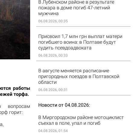
В Лубенском районе в результате
пожара в доме погиб 47-летний
мужчина
06.08.2026, 00:35
Присвоил 1,7 млн грн выплат матери
погибшего воина: в Полтаве будут
судить псевдоадвоката
06.08.2026, 00:33
В августе меняется расписание
пригородных поездов в Полтавской
области
аются работы
06.08.2026, 00:31
лежей торфа.
Новости от 04.08.2026
 вопросам
орф горит:
В Миргородском районе мотоциклист
съехал в поле, упал и погиб
а,
04.08.2026, 01:54