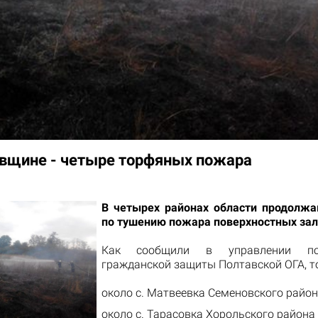
вщине - четыре торфяных пожара
В четырех районах области продолж
по тушению пожара поверхностных за
Как
сообщили
в управлении по
гражданской защиты Полтавской ОГА, т
около с. Матвеевка Семеновского район
около с. Тарасовка Хорольского района