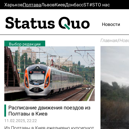
Харьков
Полтава
Львов
Киев
Донбасс
ST#ST
О нас
Новости
Главная
/
Нов
Выбор редакции
Расписание движения поездов из
Полтавы в Киев
11.02.2025, 22:22
Из Полтавы в Киев ежедневно курсируют