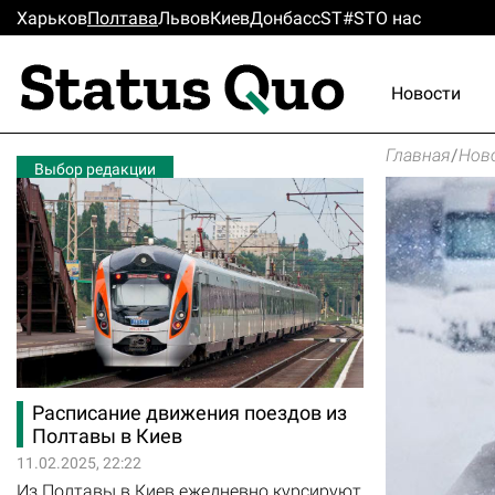
Харьков
Полтава
Львов
Киев
Донбасс
ST#ST
О нас
Новости
Главная
/
Нов
Выбор редакции
Расписание движения поездов из
Полтавы в Киев
11.02.2025, 22:22
Из Полтавы в Киев ежедневно курсируют